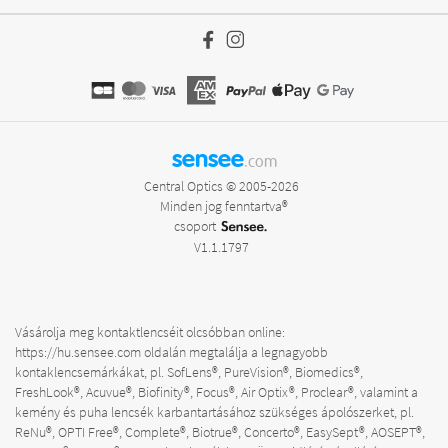
sensee
.com
Central Optics © 2005-2026
Minden jog fenntartva®
csoport
V1.1.1797
Vásárolja meg kontaktlencséit olcsóbban online:
https://hu.sensee.com
oldalán megtalálja a legnagyobb
kontaklencsemárkákat, pl. SofLens®, PureVision®, Biomedics®,
FreshLook®, Acuvue®, Biofinity®, Focus®, Air Optix®, Proclear®, valamint a
kemény és puha lencsék karbantartásához szükséges ápolószerket, pl.
ReNu®, OPTI Free®, Complete®, Biotrue®, Concerto®, EasySept®, AOSEPT®,