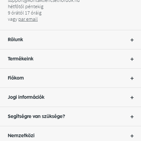
support@kontaktlencsethordok.hu
hétfőtől péntekig
9 órától 17 óráig
vagy
par
email
Rólunk
Termékeink
Fiókom
Jogi információk
Segítségre van szüksége?
Nemzetközi