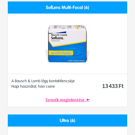
SofLens Multi-Focal (6)
A Bausch & Lomb lágy kontaktlencséje
13 433
Ft
Napi használat, havi csere
Termék megtekintése
Ultra (6)