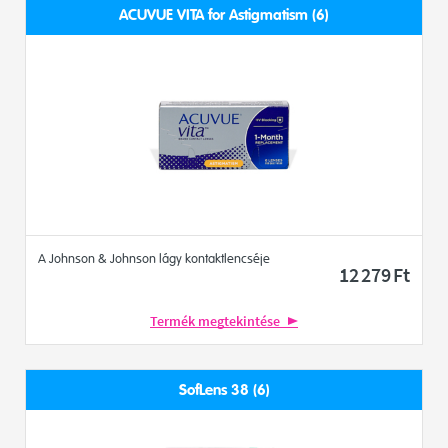
ACUVUE VITA for Astigmatism (6)
A Johnson & Johnson lágy kontaktlencséje
12 279
Ft
Termék megtekintése
SofLens 38 (6)