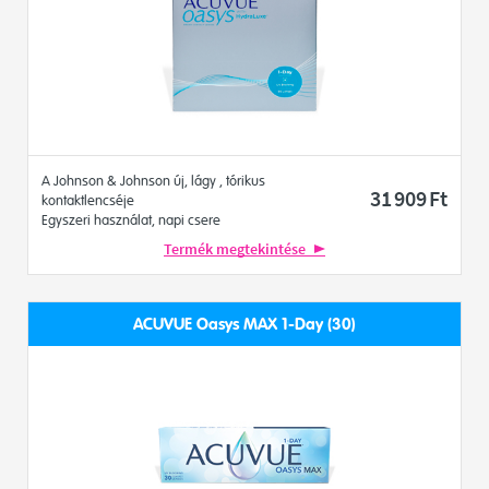
A Johnson & Johnson új, lágy , tórikus
31 909
Ft
kontaktlencséje
Egyszeri használat, napi csere
Termék megtekintése
ACUVUE Oasys MAX 1-Day (30)