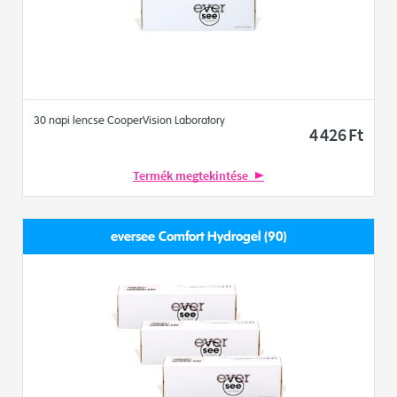
30 napi lencse CooperVision Laboratory
4 426
Ft
Termék megtekintése
eversee Comfort Hydrogel (90)