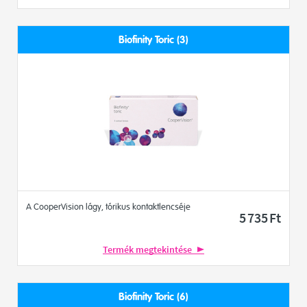
Biofinity Toric (3)
A CooperVision lágy, tórikus kontaktlencséje
5 735
Ft
Termék megtekintése
Biofinity Toric (6)