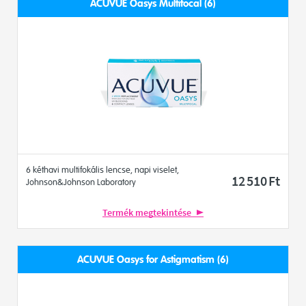
ACUVUE Oasys Multifocal (6)
6 kéthavi multifokális lencse, napi viselet,
12 510
Ft
Johnson&Johnson Laboratory
Termék megtekintése
ACUVUE Oasys for Astigmatism (6)