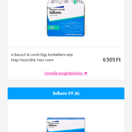
A Bausch & Lomb lágy kontaktlencséje
6 505
Ft
Napi használat, havi csere
Termék megtekintése
SofLens 59 (6)