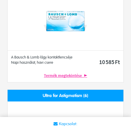
A Bausch & Lomb lágy kontaktlencséje
10 585
Ft
Napi használat, havi csere
Termék megtekintése
Ultra for Astigmatism (6)
Kapcsolat: