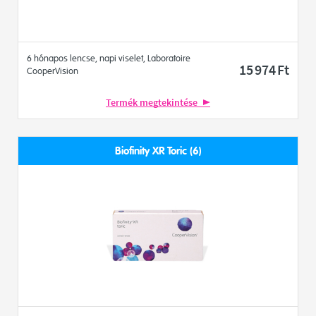
6 hónapos lencse, napi viselet, Laboratoire
15 974
Ft
CooperVision
Termék megtekintése
Biofinity XR Toric (6)