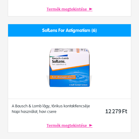
Termék megtekintése
SofLens For Astigmatism (6)
A Bausch & Lomb lágy, tórikus kontaktlencséje
12 279
Ft
Napi használat, havi csere
Termék megtekintése