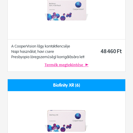
A CooperVision lágy kontaktlencséje
48 460
Ft
Napi használat, havi csere
Presbyopia (öregszeműség) korrigálására lett
kifejlesztve
Termék megtekintése
Biofinity XR (6)