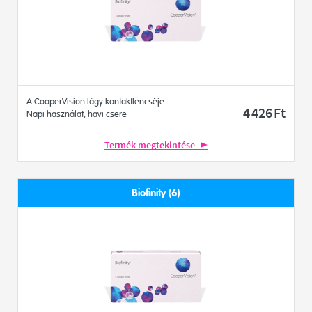
A CooperVision lágy kontaktlencséje
4 426
Ft
Napi használat, havi csere
Termék megtekintése
Biofinity (6)