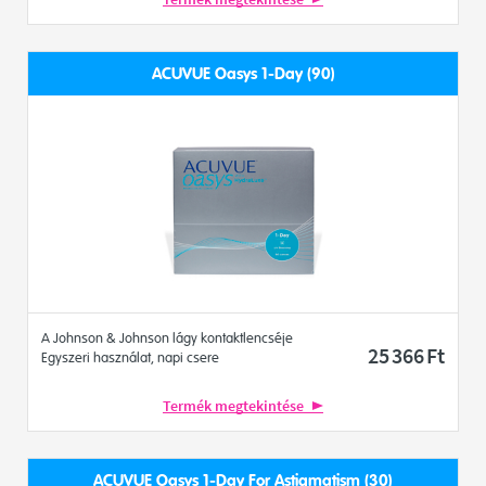
ACUVUE Oasys 1-Day (90)
A Johnson & Johnson lágy kontaktlencséje
25 366
Ft
Egyszeri használat, napi csere
Termék megtekintése
ACUVUE Oasys 1-Day For Astigmatism (30)