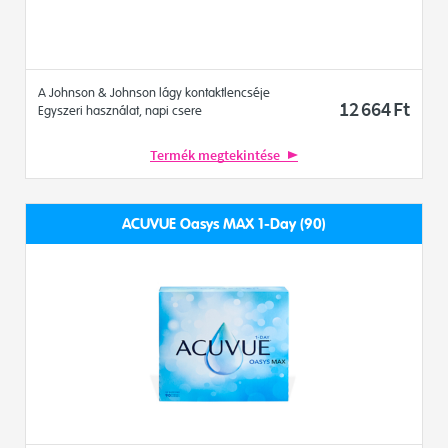
A Johnson & Johnson lágy kontaktlencséje
12 664
Ft
Egyszeri használat, napi csere
Termék megtekintése
ACUVUE Oasys MAX 1-Day (90)