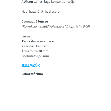
A
Alcon
színes, lágy kontaktlencséje
Napi használat, havi csere
Csomag :
2 lencse
(Korrekció nélkül? Válassza a "Dioptria" = 0,00)
Leírás :
Radikális
színváltozás
9 színben kapható
Átmérő: 14,20 mm
Görbület: 8,60 mm
JELLEMZŐK
Laboratórium