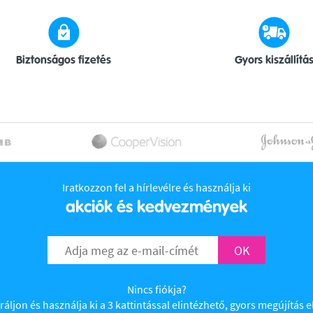
Biztonságos fizetés
Gyors kiszállítá
Iratkozzon fel a hírlevélre és használja ki
akciók és kedvezmények
OK
Nincs fiókja?
ráljon és használja ki a 3 kattintással elintézhető, gyors megújítás e