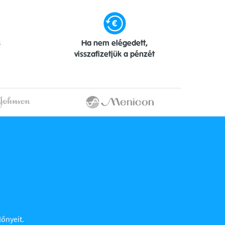
s
Ha nem elégedett,
visszafizetjük a pénzét
lőnyeit.