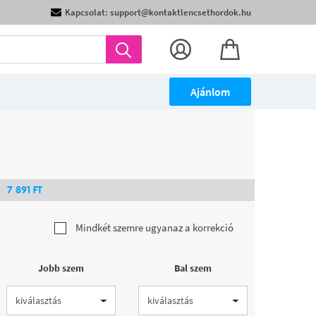
Kapcsolat: support@kontaktlencsethordok.hu
Ajánlom
7 891
FT
Mindkét szemre ugyanaz a korrekció
Jobb szem
Bal szem