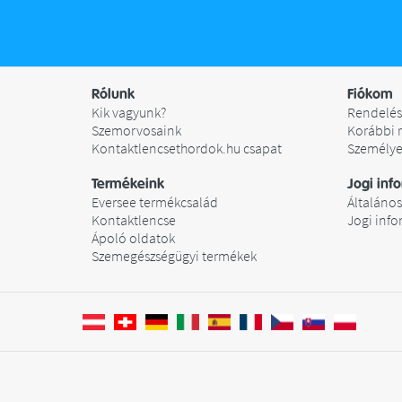
Rólunk
Fiókom
Kik vagyunk?
Rendelés
Szemorvosaink
Korábbi 
Kontaktlencsethordok.hu csapat
Személye
Termékeink
Jogi inf
Eversee termékcsalád
Általános
Kontaktlencse
Jogi inf
Ápoló oldatok
Szemegészségügyi termékek