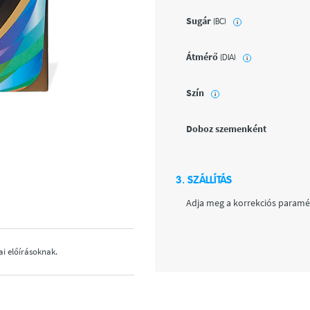
Sugár
(BC)
i
Átmérő
(DIA)
i
Szín
i
Doboz szemenként
3. SZÁLLÍTÁS
Adja meg a korrekciós paramét
ai előírásoknak.