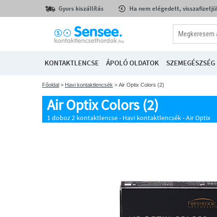
Gyors kiszállítás
Ha nem elégedett, visszafizetjü
KONTAKTLENCSE
ÁPOLÓ OLDATOK
SZEMEGÉSZSÉG
Főoldal
>
Havi kontaktlencsék
> Air Optix Colors (2)
Air Optix Colors (2)
1 doboz 2 kontaktlencse - Havi kontaktlencsék - Air Optix