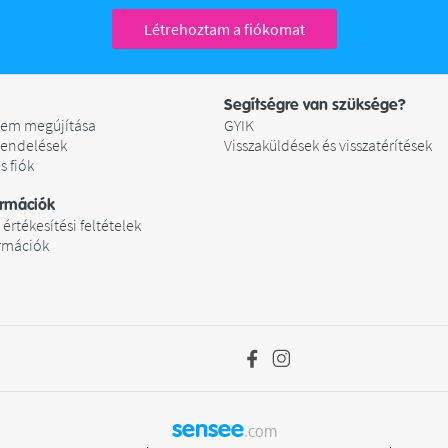
Létrehoztam a fiókomat
Segítségre van szüksége?
em megújítása
GYIK
rendelések
Visszaküldések és visszatérítések
s fiók
ormációk
 értékesítési feltételek
ormációk
sensee
.com