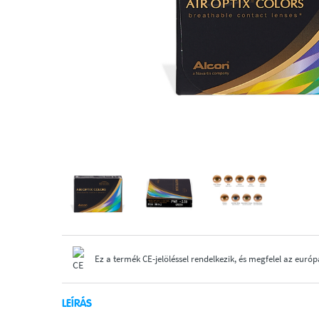
Ez a termék CE-jelöléssel rendelkezik, és megfelel az európ
LEÍRÁS