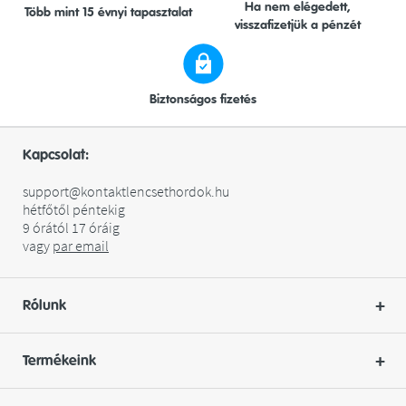
Ha nem elégedett,
Több mint 15 évnyi tapasztalat
visszafizetjük a pénzét
Biztonságos fizetés
Kapcsolat:
support@kontaktlencsethordok.hu
hétfőtől péntekig
9 órától 17 óráig
vagy
par
email
Rólunk
Termékeink