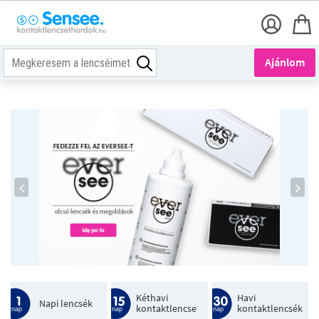
Ajánlom
Kéthavi
Havi
Napi lencsék
kontaktlencse
kontaktlencsék
nap
nap
nap