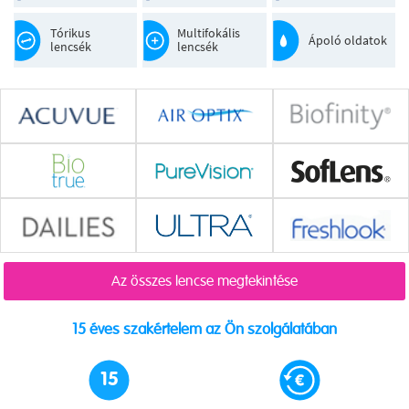
Tórikus
Multifokális
Ápoló oldatok
lencsék
lencsék
Az összes lencse megtekintése
15 éves szakértelem az Ön szolgálatában
15