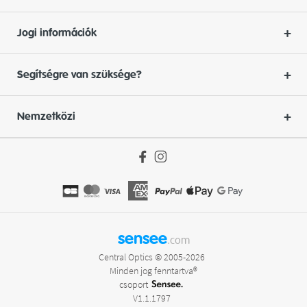
Jogi információk
Segítségre van szüksége?
Nemzetközi
sensee
.com
Central Optics © 2005-2026
Minden jog fenntartva®
csoport
V1.1.1797