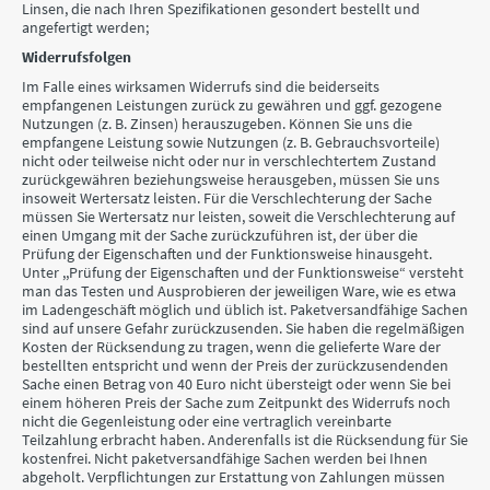
Linsen, die nach Ihren Spezifikationen gesondert bestellt und
angefertigt werden;
Widerrufsfolgen
Im Falle eines wirksamen Widerrufs sind die beiderseits
empfangenen Leistungen zurück zu gewähren und ggf. gezogene
Nutzungen (z. B. Zinsen) herauszugeben. Können Sie uns die
empfangene Leistung sowie Nutzungen (z. B. Gebrauchsvorteile)
nicht oder teilweise nicht oder nur in verschlechtertem Zustand
zurückgewähren beziehungsweise herausgeben, müssen Sie uns
insoweit Wertersatz leisten. Für die Verschlechterung der Sache
müssen Sie Wertersatz nur leisten, soweit die Verschlechterung auf
einen Umgang mit der Sache zurückzuführen ist, der über die
Prüfung der Eigenschaften und der Funktionsweise hinausgeht.
Unter ,,Prüfung der Eigenschaften und der Funktionsweise“ versteht
man das Testen und Ausprobieren der jeweiligen Ware, wie es etwa
im Ladengeschäft möglich und üblich ist. Paketversandfähige Sachen
sind auf unsere Gefahr zurückzusenden. Sie haben die regelmäßigen
Kosten der Rücksendung zu tragen, wenn die gelieferte Ware der
bestellten entspricht und wenn der Preis der zurückzusendenden
Sache einen Betrag von 40 Euro nicht übersteigt oder wenn Sie bei
einem höheren Preis der Sache zum Zeitpunkt des Widerrufs noch
nicht die Gegenleistung oder eine vertraglich vereinbarte
Teilzahlung erbracht haben. Anderenfalls ist die Rücksendung für Sie
kostenfrei. Nicht paketversandfähige Sachen werden bei Ihnen
abgeholt. Verpflichtungen zur Erstattung von Zahlungen müssen