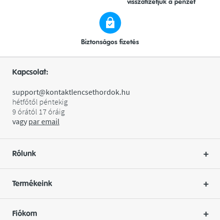
visszafizetjük a pénzét
Biztonságos fizetés
Kapcsolat:
support@kontaktlencsethordok.hu
hétfőtől péntekig
9 órától 17 óráig
vagy
par
email
Rólunk
Termékeink
Fiókom