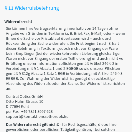
§ 11 Widerrufsbelehrung
Widerrufsrecht
Sie können Ihre Vertragserklärung innerhalb von 14 Tagen ohne
Angabe von Gründen in Textform (z. B. Brief, Fax, E-Mail) oder – wenn
Ihnen die Sache vor Fristablauf überlassen wird – auch durch
Rücksendung der Sache widerrufen. Die Frist beginnt nach Erhalt
dieser Belehrung in Textform, jedoch nicht vor Eingang der Ware
beim Empfänger (bei der wiederkehrenden Lieferung gleichartiger
Waren nicht vor Eingang der ersten Teillieferung) und auch nicht vor
Erfüllung unserer Informationspflichten gemäß Artikel 246 § 2 in
Verbindung mit § 1 Absatz 1 und 2 EGBGB sowie unserer Pflichten
gemäß § 312g Absatz 1 Satz 1 BGB in Verbindung mit Artikel 246 § 3
EGBGB. Zur Wahrung der Widerrufsfrist genügt die rechtzeitige
Absendung des Widerrufs oder der Sache. Der Widerruf ist zu richten
an:
Central Optics GmbH
Otto-Hahn-Strasse 10
D-77694 Kehl
per Fax : +49 7851 8997 628
support@kontaktlencsethordok.hu
Das Widerrufsrecht gilt nicht:
- für Rechtsgeschäfte, die zu Ihrer
gewerblichen oder beruflichen Tätigkeit gehören; - bei solchen